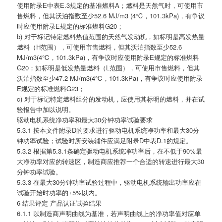
使用附录E中表E.3规定的基准燃料A；燃料是天然气时，可使用市
售燃料，但其沃泊指数至少52.6 MJ/m3 (4℃，101.3kPa)，有争议
时应使用附录E规定的标准燃料G20；
b) 对于标记特定燃料热值范围的天然气发动机，如标明是高发热量
燃料（H范围），可使用市售燃料，但其沃泊指数至少52.6
MJ/m3(4℃，101.3kPa)，有争议时应使用附录E规定的标准燃料
G20；如标明是低发热量燃料（L范围），可使用市售燃料，但其
沃泊指数至少47.2 MJ/m3(4℃，101.3kPa)，有争议时应使用附录
E规定的标准燃料G23；
c) 对于标记特定燃料组分的发动机，应使用其标明的燃料，并在试
验报告中加以说明。
驱动电机系统净功率和最大30分钟功率试验要求
5.3.1 按本文件附录D的要求进行驱动电机系统净功率和最大30分
钟功率试验；试验时所安装辅件应满足附录D中表D.1的规定。
5.3.2 根据第5.3.1条确定驱动电机系统净功率后，在不低于90%最
大净功率对应的转速区，制造商应推荐一个合适的转速进行最大30
分钟功率试验。
5.3.3 在最大30分钟功率试验过程中，驱动电机系统输出功率应在
试验开始时功率的±5%以内。
6 结果评定 产品认证试验结果
6.1.1 以制造商声明曲线为基准，若声明曲线上的净功率值对应单