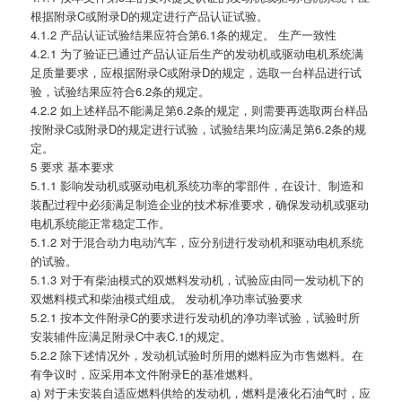
根据附录C或附录D的规定进行产品认证试验。
4.1.2 产品认证试验结果应符合第6.1条的规定。 生产一致性
4.2.1 为了验证已通过产品认证后生产的发动机或驱动电机系统满
足质量要求，应根据附录C或附录D的规定，选取一台样品进行试
验，试验结果应符合6.2条的规定。
4.2.2 如上述样品不能满足第6.2条的规定，则需要再选取两台样品
按附录C或附录D的规定进行试验，试验结果均应满足第6.2条的规
定。
5 要求 基本要求
5.1.1 影响发动机或驱动电机系统功率的零部件，在设计、制造和
装配过程中必须满足制造企业的技术标准要求，确保发动机或驱动
电机系统能正常稳定工作。
5.1.2 对于混合动力电动汽车，应分别进行发动机和驱动电机系统
的试验。
5.1.3 对于有柴油模式的双燃料发动机，试验应由同一发动机下的
双燃料模式和柴油模式组成。 发动机净功率试验要求
5.2.1 按本文件附录C的要求进行发动机的净功率试验，试验时所
安装辅件应满足附录C中表C.1的规定。
5.2.2 除下述情况外，发动机试验时所用的燃料应为市售燃料。在
有争议时，应采用本文件附录E的基准燃料。
a) 对于未安装自适应燃料供给的发动机，燃料是液化石油气时，应