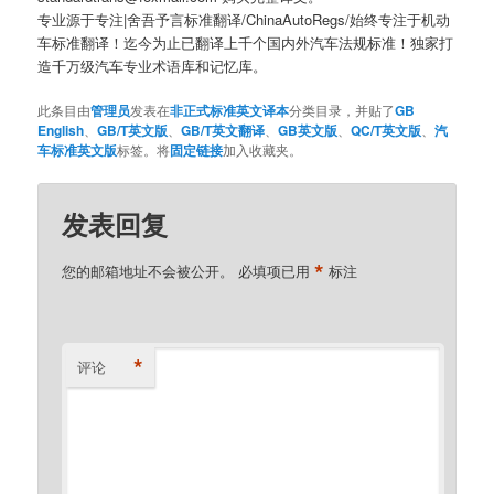
专业源于专注|舍吾予言标准翻译/ChinaAutoRegs/始终专注于机动
车标准翻译！迄今为止已翻译上千个国内外汽车法规标准！独家打
造千万级汽车专业术语库和记忆库。
此条目由
管理员
发表在
非正式标准英文译本
分类目录，并贴了
GB
English
、
GB/T英文版
、
GB/T英文翻译
、
GB英文版
、
QC/T英文版
、
汽
车标准英文版
标签。将
固定链接
加入收藏夹。
发表回复
*
您的邮箱地址不会被公开。
必填项已用
标注
*
评论