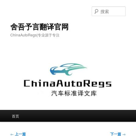
跳
至
搜
主
索
内
舍吾予言翻译官网
容
ChinaAutoRegs|专业源于专注
区
域
主
首页
页
文
←
上一篇
下一篇
→