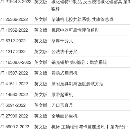
/T 21944.3-2022
英文版
碳化硅特种制品 反应烧结碳化硅窑具 第
辊棒
/T 25366-2022
英文版
柴油机电控共轨系统 共轨管总成
/T 10962-2022
英文版
机床电器可靠性评价通则
/T 6312-2022
英文版
壁厚千分尺
/T 1217-2022
英文版
公法线千分尺
/T 16508.6-2022
英文版
锅壳锅炉 第6部分：燃烧系统
/T 10597-2022
英文版
卷扬式启闭机
/T 41511-2022
英文版
涂附磨具剥离强度测试方法
/T 14560-2022
英文版
履带起重机
/T 6091-2022
英文版
刀口形直尺
/T 27996-2022
英文版
全地面起重机
/T 5900.2-2022
英文版
机床 主轴端部与卡盘连接尺寸 第2部分