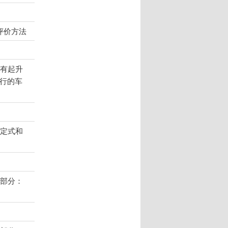
评价方法
带有起升
行的车
固定式和
2部分：