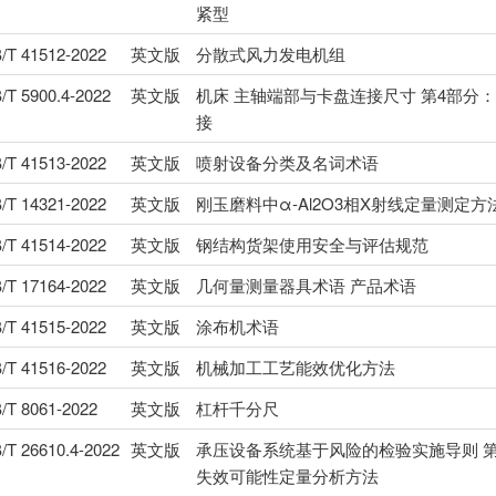
紧型
/T 41512-2022
英文版
分散式风力发电机组
/T 5900.4-2022
英文版
机床 主轴端部与卡盘连接尺寸 第4部分
接
/T 41513-2022
英文版
喷射设备分类及名词术语
/T 14321-2022
英文版
刚玉磨料中α-Al2O3相X射线定量测定方
/T 41514-2022
英文版
钢结构货架使用安全与评估规范
/T 17164-2022
英文版
几何量测量器具术语 产品术语
/T 41515-2022
英文版
涂布机术语
/T 41516-2022
英文版
机械加工工艺能效优化方法
/T 8061-2022
英文版
杠杆千分尺
/T 26610.4-2022
英文版
承压设备系统基于风险的检验实施导则 第
失效可能性定量分析方法