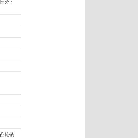
3部分：
：凸轮锁