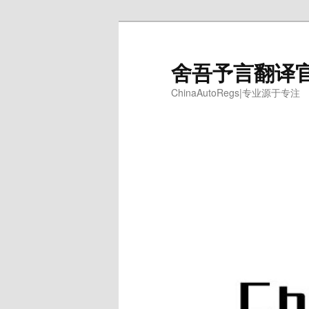
跳
至
主
舍吾予言翻译
内
ChinaAutoRegs|专业源于专注
容
区
域