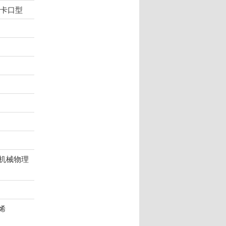
：卡口型
标准机械物理
烯