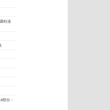
：圆柱连
法
4部分：