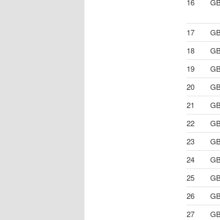
16
GB
17
GB
18
GB
19
GB
20
GB
21
GB
22
GB
23
GB
24
GB
25
GB
26
GB
27
GB