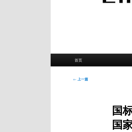
主
首页
页
文
←
上一篇
章
导
航
国标
国