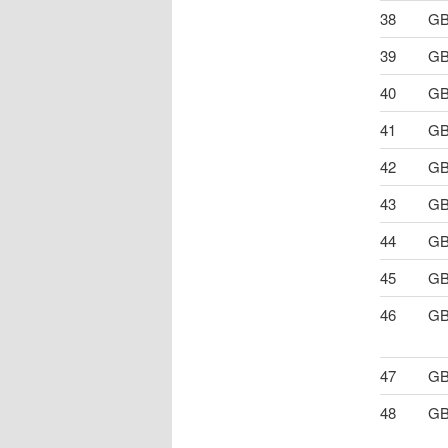
38
GB
39
GB
40
GB
41
GB
42
GB
43
GB
44
GB
45
GB
46
GB
47
GB
48
GB