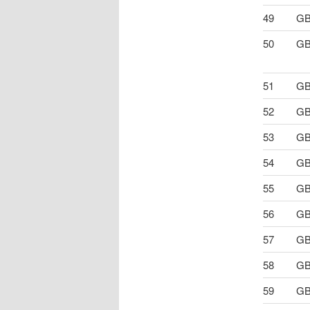
49
GB
50
GB
51
GB
52
GB
53
GB
54
GB
55
GB
56
GB
57
GB
58
GB
59
GB