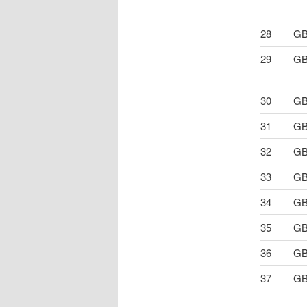
28
GB
29
GB
30
GB
31
GB
32
GB
33
GB
34
GB
35
GB
36
GB
37
GB