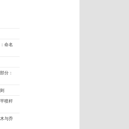
分：命名
4部分：
总则
水平喷杆
灌木与乔