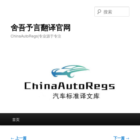
跳
至
搜
主
索
内
舍吾予言翻译官网
容
ChinaAutoRegs|专业源于专注
区
域
主
首页
页
文
←
上一篇
下一篇
→