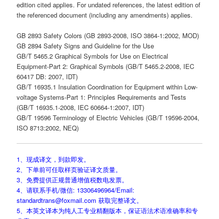
edition cited applies. For undated references, the latest edition of
the referenced document (including any amendments) applies.
GB 2893 Safety Colors (GB 2893-2008, ISO 3864-1:2002, MOD)
GB 2894 Safety Signs and Guideline for the Use
GB/T 5465.2 Graphical Symbols for Use on Electrical
Equipment-Part 2: Graphical Symbols (GB/T 5465.2-2008, IEC
60417 DB: 2007, IDT)
GB/T 16935.1 Insulation Coordination for Equipment within Low-
voltage Systems-Part 1: Principles Requirements and Tests
(GB/T 16935.1-2008, IEC 60664-1:2007, IDT)
GB/T 19596 Terminology of Electric Vehicles (GB/T 19596-2004,
ISO 8713:2002, NEQ)
1、现成译文，到款即发。
2、下单前可任取样页验证译文质量。
3、免费提供正规普通增值税数电发票。
4、请联系手机/微信: 13306496964/Email:
standardtrans@foxmail.com 获取完整译文。
5、本英文译本为纯人工专业精翻版本，保证语法术语准确率和专