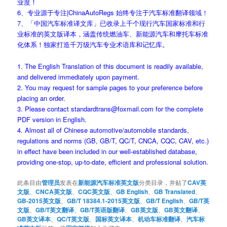
业度！
6、专业源于专注|ChinaAutoRegs 始终专注于汽车标准翻译领域！
7、「中国汽车标准译文库」已收录上千个现行汽车国家标准和行
业标准的英文版译本，涵盖传统燃油车、新能源汽车和摩托车标准
化体系！独家打造千万级汽车专业术语库和记忆库。
1. The English Translation of this document is readily available,
and delivered immediately upon payment.
2. You may request for sample pages to your preference before
placing an order.
3. Please contact standardtrans@foxmail.com for the complete
PDF version in English.
4. Almost all of Chinese automotive/automobile standards,
regulations and norms (GB, GB/T, QC/T, CNCA, CQC, CAV, etc.)
in effect have been included in our well-established database,
providing one-stop, up-to-date, efficient and professional solution.
此条目由
管理员
发表在
新能源汽车标准英文版
分类目录，并贴了
CAV英
文版
、
CNCA英文版
、
CQC英文版
、
GB English
、
GB Translated
、
GB-2015英文版
、
GB/T 18384.1-2015英文版
、
GB/T English
、
GB/T英
文版
、
GB/T英文翻译
、
GB/T英语版翻译
、
GB英文版
、
GB英文翻译
、
GB英文译本
、
QC/T英文版
、
国标英文译本
、
机动车标准翻译
、
汽车标