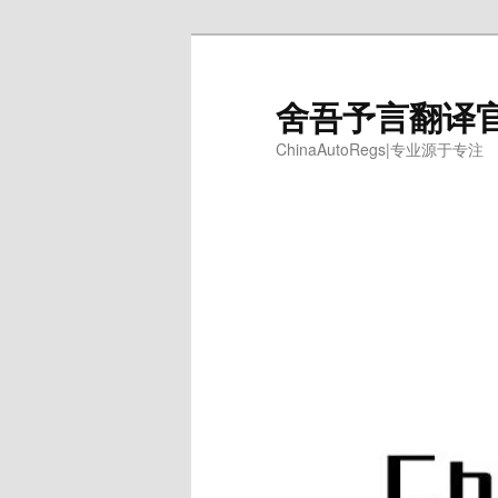
跳
至
主
舍吾予言翻译
内
ChinaAutoRegs|专业源于专注
容
区
域