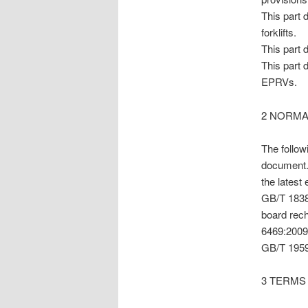
This part 
forklifts.
This part 
This part 
EPRVs.
2 NORMA
The follow
document. 
the latest
GB/T 18384
board rec
6469:200
GB/T 1959
3 TERMS