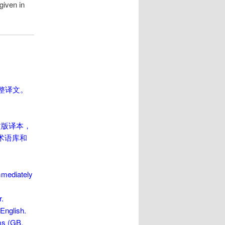
given in
获取完整译文。
文版译本，
术语库和
immediately
r.
English.
ms (GB,