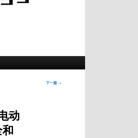
下一篇
→
 电动
全和