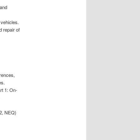
 and
 vehicles.
 repair of
erences,
es.
rt 1: On-
O
02, NEQ)