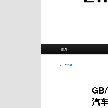
主
首页
页
文
←
上一篇
章
导
航
GB
汽