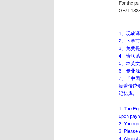
For the pu
GB/T 1838
1、现成
2、下单
3、免费
4、请联系手机
5、本英
6、专业源
7、「中
涵盖传统
记忆库。
1. The Eng
upon paym
2. You may
3. Please 
4. Almost 