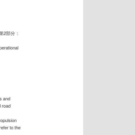
求 第2部分：
perational
ns and
d road
opulsion
efer to the