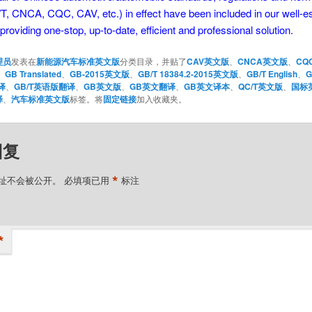
, CNCA, CQC, CAV, etc.) in effect have been included in our well-e
providing one-stop, up-to-date, efficient and professional solution.
理员
发表在
新能源汽车标准英文版
分类目录，并贴了
CAV英文版
、
CNCA英文版
、
CQ
、
GB Translated
、
GB-2015英文版
、
GB/T 18384.2-2015英文版
、
GB/T English
、
译
、
GB/T英语版翻译
、
GB英文版
、
GB英文翻译
、
GB英文译本
、
QC/T英文版
、
国标
译
、
汽车标准英文版
标签。将
固定链接
加入收藏夹。
回复
*
址不会被公开。
必填项已用
标注
*