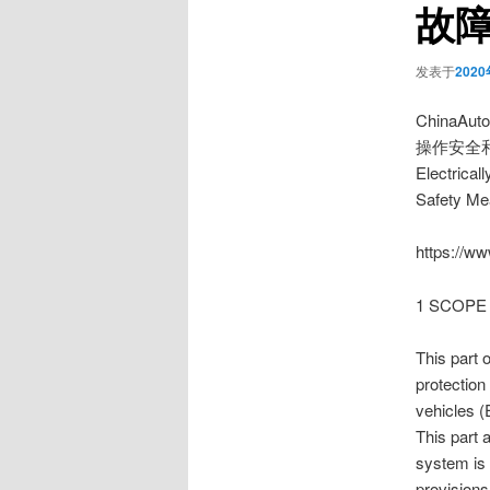
故
发表于
202
ChinaAu
操作安全
Electrical
Safety Mea
https://w
1 SCOPE
This part 
protection 
vehicles (
This part
system is 
provisions 