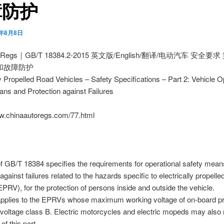
障防护
0年8月8日
toRegs｜GB/T 18384.2-2015 英文版/English/翻译/电动汽车 安全要
和故障防护
ly Propelled Road Vehicles – Safety Specifications – Part 2: Vehicle O
ns and Protection against Failures
ww.chinaautoregs.com/77.html
of GB/T 18384 specifies the requirements for operational safety mea
against failures related to the hazards specific to electrically propelle
EPRV), for the protection of persons inside and outside the vehicle.
 applies to the EPRVs whose maximum working voltage of on-board pr
voltage class B. Electric motorcycles and electric mopeds may also r
of this part.