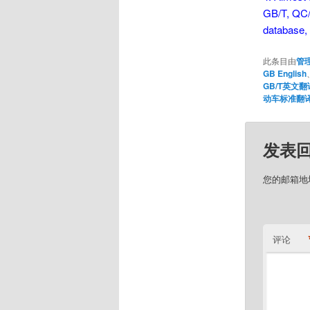
GB/T, QC/T
database, 
此条目由
管
GB English
GB/T英文翻
动车标准翻
发表
您的邮箱地
评论