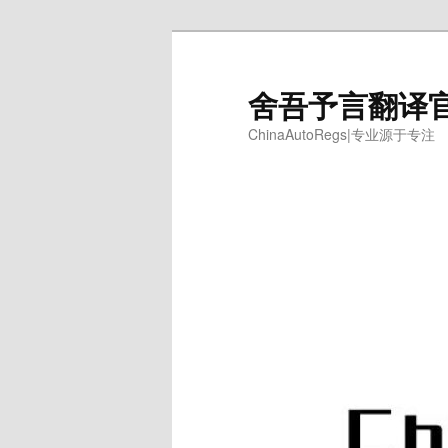
跳
跳
至
至
主
副
舍吾予言翻译
内
内
ChinaAutoRegs|专业源于专注
容
容
区
区
域
域