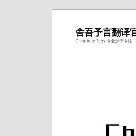
跳
跳
至
至
主
副
舍吾予言翻译
内
内
ChinaAutoRegs|专业源于专注
容
容
区
区
域
域