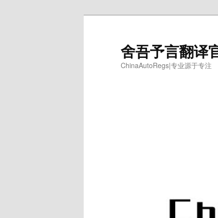
跳
跳
至
至
主
副
舍吾予言翻译
内
内
ChinaAutoRegs|专业源于专注
容
容
区
区
域
域