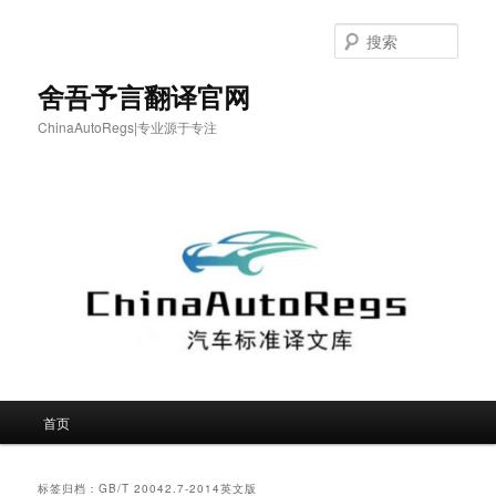
跳
跳
至
至
搜
主
副
索
内
内
舍吾予言翻译官网
容
容
ChinaAutoRegs|专业源于专注
区
区
域
域
主
首页
页
标签归档：
GB/T 20042.7-2014英文版