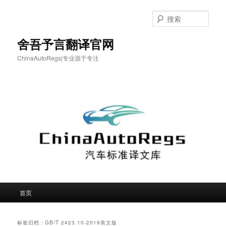
跳
跳
至
至
搜
主
副
索
内
内
舍吾予言翻译官网
容
容
ChinaAutoRegs|专业源于专注
区
区
域
域
主
首页
页
标签归档：
GB/T 2423.10-2019英文版