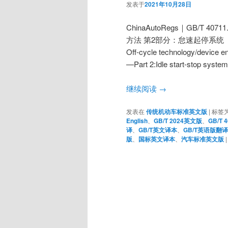
发表于
2021年10月28日
ChinaAutoRegs｜GB/T 
方法 第2部分：怠速起停系统
Off-cycle technology/device e
—Part 2:Idle start-stop system
继续阅读
→
发表在
传统机动车标准英文版
|
标签
English
、
GB/T 2024英文版
、
GB/T 
译
、
GB/T英文译本
、
GB/T英语版翻译
版
、
国标英文译本
、
汽车标准英文版