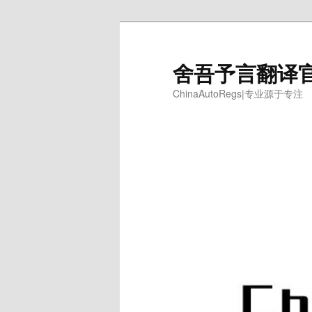
跳
跳
至
至
主
副
舍吾予言翻译
内
内
ChinaAutoRegs|专业源于专注
容
容
区
区
域
域