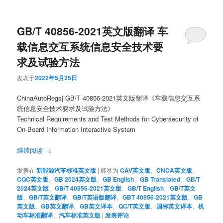
GB/T 40856-2021英文版翻译 车
载信息交互系统信息安全技术要
求及试验方法
发表于
2022年5月25日
ChinaAutoRegs| GB/T 40856-2021英文版翻译《车载信息交互系
统信息安全技术要求及试验方法》
Technical Requirements and Test Methods for Cybersecurity of
On-Board Information Interactive System
继续阅读
→
发表在
新能源汽车标准英文版
|
标签为
CAV英文版
、
CNCA英文版
、
CQC英文版
、
GB 2024英文版
、
GB English
、
GB Translated
、
GB/T
2024英文版
、
GB/T 40856-2021英文版
、
GB/T English
、
GB/T英文
版
、
GB/T英文翻译
、
GB/T英语版翻译
、
GBT 40856-2021英文版
、
GB
英文版
、
GB英文翻译
、
GB英文译本
、
QC/T英文版
、
国标英文译本
、
机
动车标准翻译
、
汽车标准英文版
|
发表评论