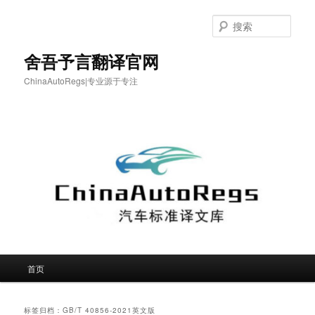
跳
跳
至
至
搜
主
副
索
内
内
舍吾予言翻译官网
容
容
ChinaAutoRegs|专业源于专注
区
区
域
域
主
首页
页
标签归档：
GB/T 40856-2021英文版