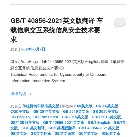
GB/T 40856-2021英文版翻译 车
载信息交互系统信息安全技术要
求
发表于
2020年8月7日
ChinaAutoRegs｜GB/T 40856-2021英文版/English/翻译《车载信
息交互系统信息安全技术要求》
Technical Requirements for Cybersecurity of On-board
Information Interactive System
继续阅读
→
发表在
传统机动车标准英文版
|
标签为
CAV英文版
、
CNCA英文版
、
CQC英文版
、
GB 2017英文版
、
GB 2019英文版
、
GB 2020英文版
、
GB English
、
GB Translated
、
GB-2015英文版
、
GB/T 2016英文版
、
GB/T 2018英文版
、
GB/T 40856-2021英文版
、
GB/T English
、
GB/T英
文版
、
GB/T英文翻译
、
GB/T英语版翻译
、
GBT 40856-2021英文版
、
GB英文版
、
GB英文翻译
、
GB英文译本
、
QC/T英文版
、
国标英文译