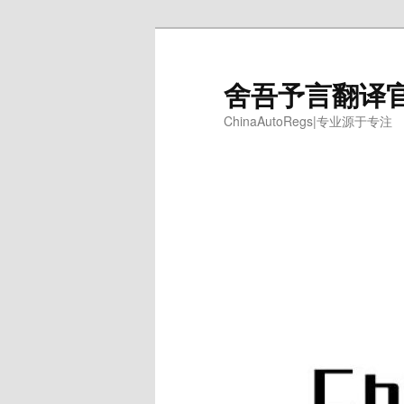
跳
跳
至
至
主
副
舍吾予言翻译
内
内
ChinaAutoRegs|专业源于专注
容
容
区
区
域
域