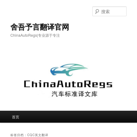
跳
跳
至
至
搜
主
副
索
内
内
舍吾予言翻译官网
容
容
ChinaAutoRegs|专业源于专注
区
区
域
域
主
首页
页
标签归档：
CQC英文翻译