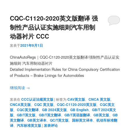
CQC-C1120-2020英文版翻译 强
制性产品认证实施细则汽车用制
动器衬片 CCC
发表于
2021年9月1日
ChinaAutoRegs｜CQC-C1120-2020英文版翻译/强制性产品认证实
施细则 汽车用制动器衬片
Detailed Implementation Rules for China Compulsory Certification
of Products – Brake Linings for Automobiles
继续阅读
→
发表在
CCC认证法规英文版
|
标签为
CAV英文版
、
CNCA 英文版
、
CNCA英文版
、
CQC 英文版
、
CQC-C1120-2020英文版
、
CQC英文
版
、
CQC英文翻译
、
GB 2024英文版
、
GB English
、
GB/T 2024英文
版
、
GB/T英文版
、
GB/T英文翻译
、
GB/T英语版翻译
、
GB英文版
、
GB
英文翻译
、
GB英文译本
、
QC/T英文版
、
国标英文译本
、
机动车标准翻
译
、
汽车标准英文版
|
发表评论