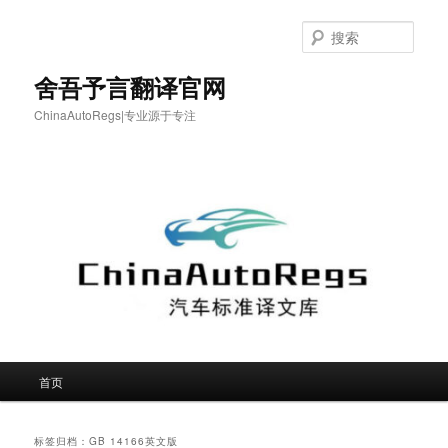
跳
跳
至
至
搜
主
副
索
内
内
舍吾予言翻译官网
容
容
ChinaAutoRegs|专业源于专注
区
区
域
域
主
首页
页
标签归档：
GB 14166英文版