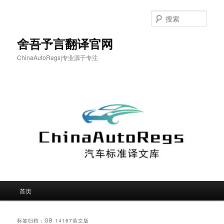
跳
跳
至
至
搜
主
副
索
内
内
舍吾予言翻译官网
容
容
ChinaAutoRegs|专业源于专注
区
区
域
域
主
首页
页
标签归档：
GB 14167英文版