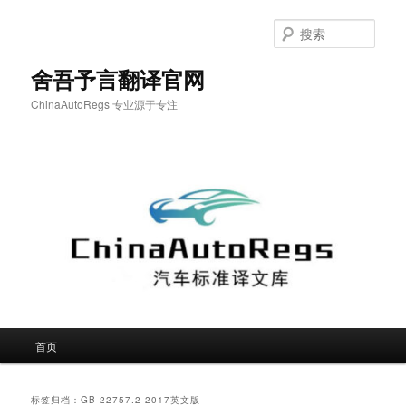
跳
跳
至
至
搜
主
副
索
内
内
舍吾予言翻译官网
容
容
ChinaAutoRegs|专业源于专注
区
区
域
域
主
首页
页
标签归档：
GB 22757.2-2017英文版