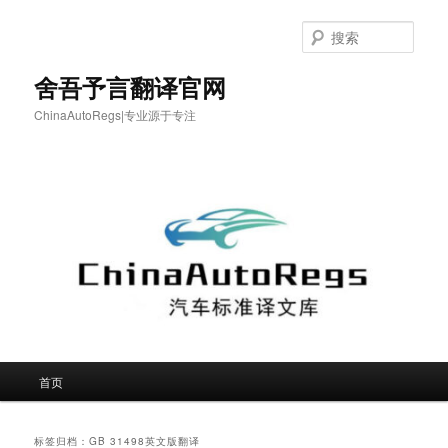
跳
跳
至
至
搜
主
副
索
内
内
舍吾予言翻译官网
容
容
ChinaAutoRegs|专业源于专注
区
区
域
域
主
首页
页
标签归档：
GB 31498英文版翻译