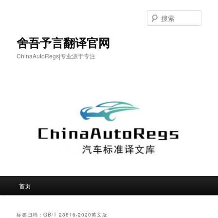
跳
跳
至
至
搜
主
副
索
内
内
舍吾予言翻译官网
容
容
ChinaAutoRegs|专业源于专注
区
区
域
域
主
首页
页
标签归档：
GB/T 28816-2020英文版