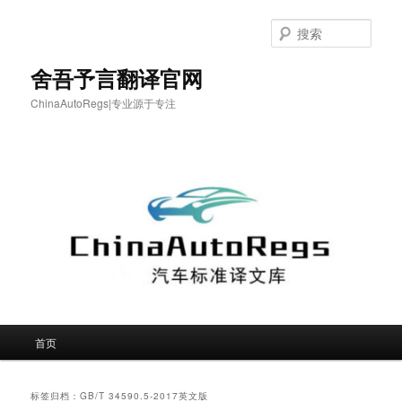
跳
跳
至
至
搜
主
副
索
内
内
舍吾予言翻译官网
容
容
ChinaAutoRegs|专业源于专注
区
区
域
域
主
首页
页
标签归档：
GB/T 34590.5-2017英文版