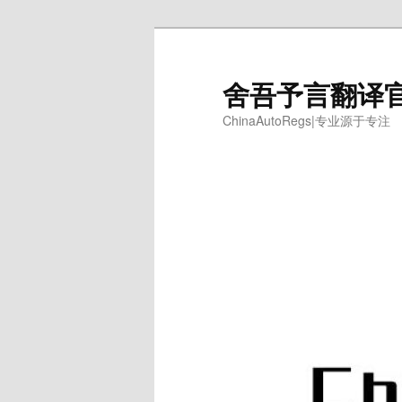
跳
跳
至
至
主
副
舍吾予言翻译
内
内
ChinaAutoRegs|专业源于专注
容
容
区
区
域
域