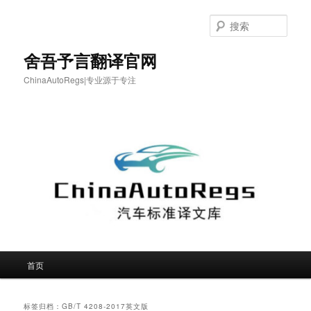
跳
跳
至
至
搜
主
副
索
内
内
舍吾予言翻译官网
容
容
ChinaAutoRegs|专业源于专注
区
区
域
域
主
首页
页
标签归档：
GB/T 4208-2017英文版