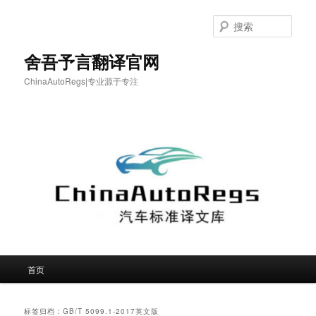
跳
跳
至
至
搜
主
副
索
内
内
舍吾予言翻译官网
容
容
ChinaAutoRegs|专业源于专注
区
区
域
域
主
首页
页
标签归档：
GB/T 5099.1-2017英文版