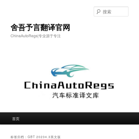
跳
跳
至
至
搜
主
副
索
内
内
舍吾予言翻译官网
容
容
ChinaAutoRegs|专业源于专注
区
区
域
域
主
首页
页
标签归档：
GBT 20234.3英文版