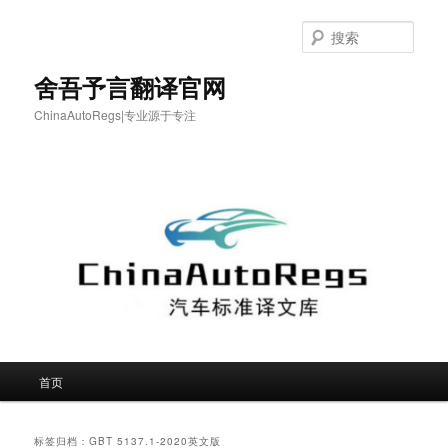
跳
跳
至
至
搜
主
副
索
内
内
舍吾予言翻译官网
容
容
ChinaAutoRegs|专业源于专注
区
区
域
域
主
首页
页
标签归档：
GBT 5137.1-2020英文版