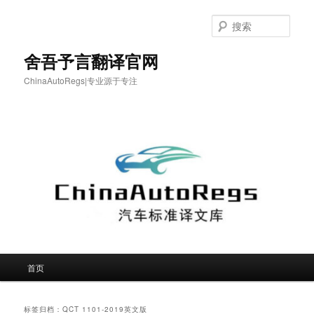
跳
跳
至
至
搜
主
副
索
内
内
舍吾予言翻译官网
容
容
ChinaAutoRegs|专业源于专注
区
区
域
域
主
首页
页
标签归档：
QCT 1101-2019英文版