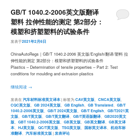
GB/T 1040.2-2006英文版翻译
塑料 拉伸性能的测定 第2部分：
模塑和挤塑塑料的试验条件
发表于
2021年2月6日
ChinaAutoRegs｜GB/T 1040.2-2006 英文版/English/翻译/塑料 拉
伸性能的测定 第2部分：模塑和挤塑塑料的试验条件
Plastics – Determination of tensile properties – Part 2: Test
conditions for moulding and extrusion plastics
继续阅读
→
发表在
汽车材料标准英文译本
|
标签为
CAV英文版
、
CNCA英文版
、
CQC英文版
、
GB 2024英文版
、
GB English
、
GB Translated
、
GB/T
1040.2-2006英文版
、
GB/T 2024英文版
、
GB/T English
、
GB/T2021英
文版
、
GB/T英文版
、
GB/T英文翻译
、
GB/T英语版翻译
、
GB2020英文
版
、
GBT 1040.2-2006英文版
、
GB英文版
、
GB英文翻译
、
GB英文译
本
、
HJ英文版
、
QC/T英文版
、
TSG英文版
、
国标英文译本
、
机动车标
准翻译
、
汽车标准英文版
|
发表评论