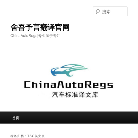
跳
跳
至
至
搜
主
副
索
内
内
舍吾予言翻译官网
容
容
ChinaAutoRegs|专业源于专注
区
区
域
域
主
首页
页
标签归档：
TSG英文版