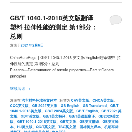
GB/T 1040.1-2018英文版翻译
塑料 拉伸性能的测定 第1部分：
总则
发表于
2021年2月6日
ChinaAutoRegs｜GB/T 1040.1-2018 英文版/English/翻译/塑料 拉
伸性能的测定 第1部分：总则
Plastics—Determination of tensile properties—Part 1:General
principles
继续阅读
→
发表在
汽车材料标准英文译本
|
标签为
CAV英文版
、
CNCA英文版
、
CQC英文版
、
GB 2024英文版
、
GB English
、
GB Translated
、
GB/T
1040.1-2018英文版
、
GB/T 2024英文版
、
GB/T English
、
GB/T2021英
文版
、
GB/T英文版
、
GB/T英文翻译
、
GB/T英语版翻译
、
GB2020英文
版
、
GBT 1040.1-2018英文版
、
GB英文版
、
GB英文翻译
、
GB英文译
本
、
HJ英文版
、
QC/T英文版
、
TSG英文版
、
国标英文译本
、
机动车标
准翻译
、
汽车标准英文版
|
发表评论