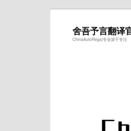
跳
跳
至
至
主
副
舍吾予言翻译
内
内
ChinaAutoRegs|专业源于专注
容
容
区
区
域
域