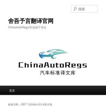
跳
跳
至
至
搜
主
副
索
内
内
舍吾予言翻译官网
容
容
ChinaAutoRegs|专业源于专注
区
区
域
域
主
首页
页
标签归档：
GB/T 22068-2018英文版