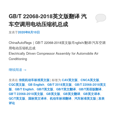
GB/T 22068-2018英文版翻译 汽
车空调用电动压缩机总成
发表于
2020年8月10日
ChinaAutoRegs｜GB/T 22068-2018英文版/English/翻译/汽车空调
用电动压缩机总成
Electrically Driven Compressor Assembly for Automobile Air
Conditioning
继续阅读
→
发表在
传统机动车标准英文版
|
标签为
CAV英文版
、
CNCA英文版
、
CQC英文版
、
GB English
、
GB/T 2018英文版
、
GB/T 22068-2018英文
版
、
GB/T English
、
GB/T英文版
、
GB/T英文翻译
、
GB/T英语版翻译
、
GB’T 22068-2018英文版
、
GB英文版
、
GB英文翻译
、
GB英文译本
、
QC/T英文版
、
国标英文译本
、
机动车标准翻译
、
汽车标准英文版
|
发表
评论