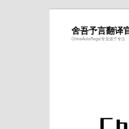
跳
跳
至
至
主
副
舍吾予言翻译
内
内
ChinaAutoRegs|专业源于专注
容
容
区
区
域
域